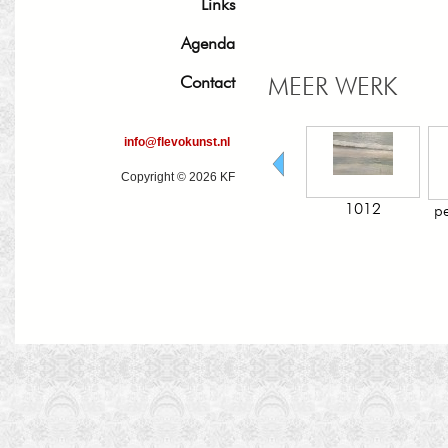
Links
Agenda
MEER WERK
Contact
info@flevokunst.nl
Copyright © 2026 KF
1012
pechvogel 137
Samen 81
n 72