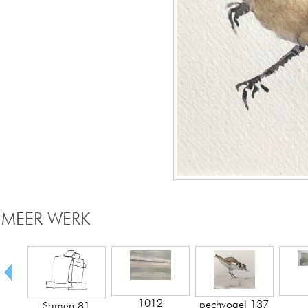
MEER WERK
1012
102
pechvogel 137
amen 81