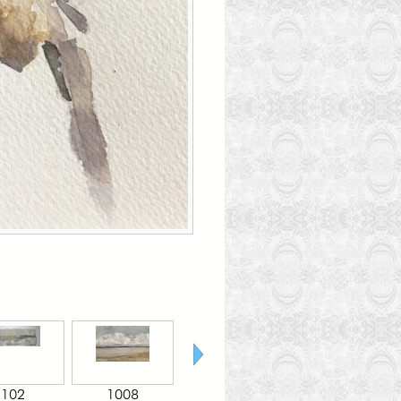
1008
stiltewandeling
A 77
A 34