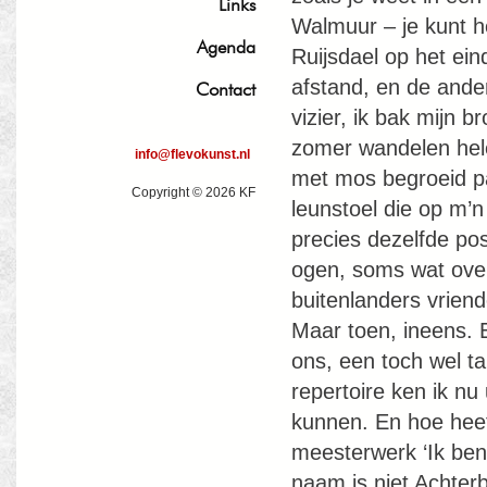
Links
Walmuur – je kunt h
Agenda
Ruijsdael op het ei
afstand, en de ander
Contact
vizier, ik bak mijn b
zomer wandelen hele
info@flevokunst.nl
met mos begroeid pad
Copyright © 2026 KF
leunstoel die op m’n
precies dezelfde po
ogen, soms wat over
buitenlanders vriend
Maar toen, ineens. E
ons, een toch wel t
repertoire ken ik nu
kunnen. En hoe heet
meesterwerk ‘Ik ben 
naam is niet Achte