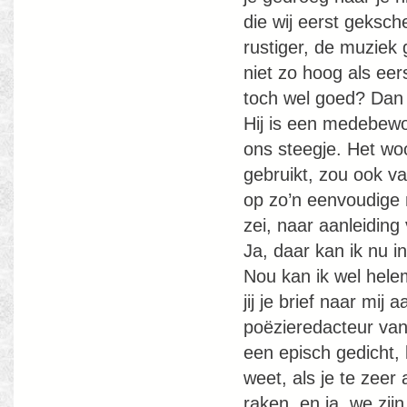
die wij eerst geksc
rustiger, de muziek 
niet zo hoog als eer
toch wel goed? Dan 
Hij is een medebew
ons steegje. Het woo
gebruikt, zou ook va
op zo’n eenvoudige m
zei, naar aanleiding
Ja, daar kan ik nu 
Nou kan ik wel helem
jij je brief naar mij
poëzieredacteur van 
een episch gedicht, 
weet, als je te zeer
raken, en ja, we zi