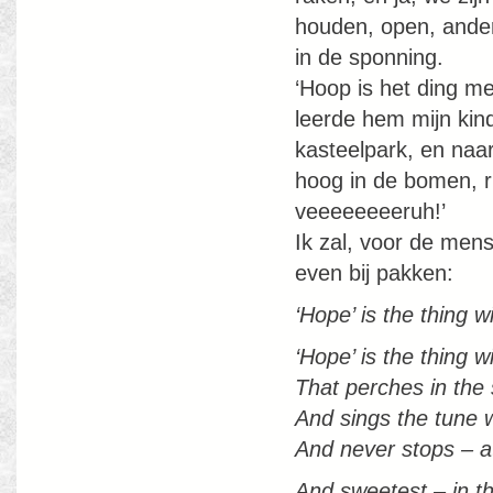
houden, open, ander
in de sponning.
‘Hoop is het ding me
leerde hem mijn kin
kasteelpark, en naa
hoog in de bomen, ri
veeeeeeeeruh!’
Ik zal, voor de men
even bij pakken:
‘Hope’ is the thing w
‘Hope’ is the thing w
That perches in the 
And sings the tune 
And never stops – at
And sweetest – in th