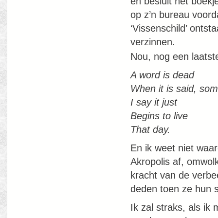
en besluit het boekj
op z’n bureau voord
‘Vissenschild’ ontst
verzinnen.
Nou, nog een laatst
A word is dead
When it is said, som
I say it just
Begins to live
That day.
En ik weet niet waar
Akropolis af, omwolk
kracht van de verbee
deden toen ze hun 
Ik zal straks, als 