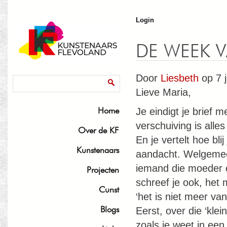
J
Login
DE WEEK V
Door
Liesbeth
op 7 j
Zoekveld
Zoeken
Lieve Maria,
Home
Je eindigt je brief m
verschuiving is alles
Over de KF
En je vertelt hoe blij
Kunstenaars
aandacht. Welgemee
iemand die moeder e
Projecten
schreef je ook, het
Cunst
‘het is niet meer va
Blogs
Eerst, over die ‘kle
zoals je weet in een