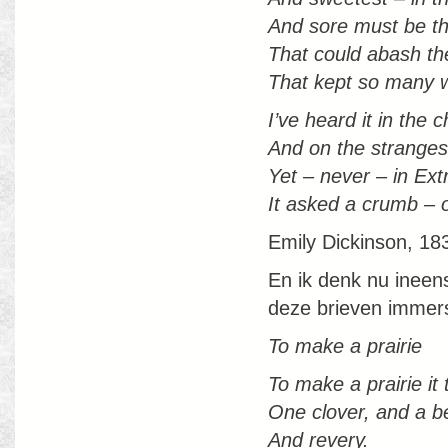
And sore must be t
That could abash the 
That kept so many 
I’ve heard it in the c
And on the stranges
Yet – never – in Ext
It asked a crumb –
Emily Dickinson, 1
En ik denk nu ineen
deze brieven immer
To make a prairie
To make a prairie it
One clover, and a b
And revery.