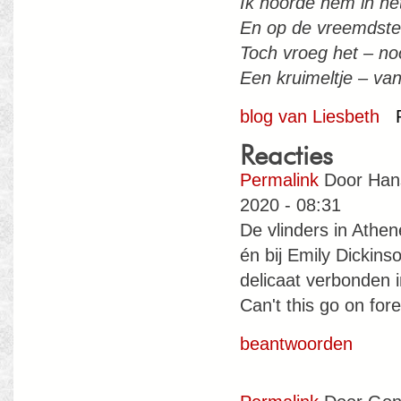
Ik hoorde hem in het
En op de vreemdste
Toch vroeg het – noo
Een kruimeltje – van
blog van Liesbeth
Reacties
Permalink
Door
Han
2020 - 08:31
De vlinders in Athen
én bij Emily Dickin
delicaat verbonden 
Can't this go on for
beantwoorden