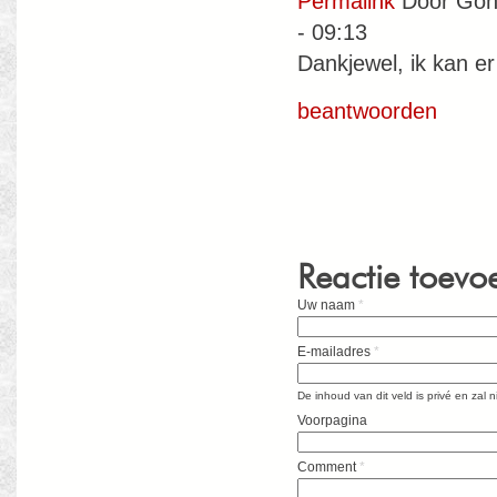
Permalink
Door
Gon
- 09:13
Dankjewel, ik kan e
beantwoorden
Reactie toevo
Uw naam
*
E-mailadres
*
De inhoud van dit veld is privé en zal
Voorpagina
Comment
*