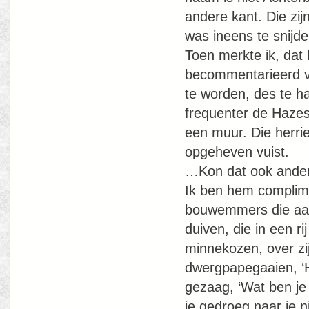
andere kant. Die zij
was ineens te snijde
Toen merkte ik, dat
becommentarieerd vo
te worden, des te ha
frequenter de Hazes
een muur. Die herri
opgeheven vuist.
…Kon dat ook ande
Ik ben hem complime
bouwemmers die aan 
duiven, die in een ri
minnekozen, over zi
dwergpapegaaien, ‘He
gezaag, ‘Wat ben je 
je gedroeg naar je n