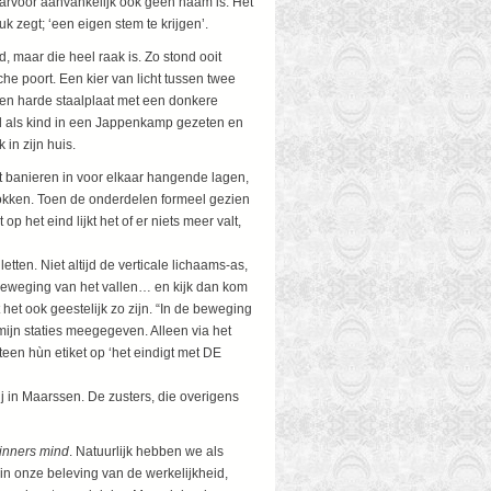
waarvoor aanvankelijk ook geen naam is. Het
k zegt; ‘een eigen stem te krijgen’.
 maar die heel raak is. Zo stond ooit
e poort. Een kier van licht tussen twee
een harde staalplaat met een donkere
ad als kind in een Jappenkamp gezeten en
 in zijn huis.
t banieren in voor elkaar hangende lagen,
rokken. Toen de onderdelen formeel gezien
op het eind lijkt het of er niets meer valt,
etten. Niet altijd de verticale lichaams-as,
de beweging van het vallen… en kijk dan kom
 het ook geestelijk zo zijn. “In de beweging
mijn staties meegegeven. Alleen via het
een hùn etiket op ‘het eindigt met DE
rij in Maarssen. De zusters, die overigens
inners mind
. Natuurlijk hebben we als
 onze beleving van de werkelijkheid,