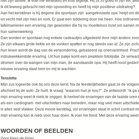
met zijn familie. Ik voel me vertederd en trots tegelijk. Hij zit zó goed in zijn vel, w
ik dit teweeg gebracht met mijn opvoeding en heeft hij mijn positieve uitstraling?
Aan het kerstdiner is híj degene die spontaan zijn ‘aangetrouwde opa’ helpt om di
en vecht met zijn mes en vork. Er gaat een siddering door me heen. Hoe ontroere
tafelmanieren een ervaring zijn geworden die hij nu moeiteloos inzet om samen met
hun samenwerking.
Dan worden er spontaan nog enkele cadeautjes uitgedeeld door mijn andere zoon en
Ze zijn elkaars grote liefde en de vonken spatten er nog steeds van af. Ze zijn zic
hun leven wordt de dag van de verwondering, gebaseerd op onervarenheid. Pracht
indrukwekkendste ervaring. Uit hun pakje komt een piepklein fotolijstje. Ze verw
stromen over de wangen van mijn man, de aanstaande opa. Hij heeft nooit gedach
nieuwe ervaring staat hem en mij te wachten.
Tenslotte
Mijn zus logeerde ook bij ons deze kerst. Na de feestelijkheden gaat ze de volg
afscheid bij de auto. Ze huilt. Ik vraag: “waarom huil je nou?”. Ze antwoordt: “ik ga
mijn ervaring weet ik niets te zeggen. Ik herleef de ervaringen van de laatste uren e
als een cardiogram: met uitschieters naar beneden, maar nog veel meer uitschieters
is alles veel vlakker. Deze mooie kerstdag, vol ervaringen staat in schril contrast
mijn ervaring kan ik niets voor haar doen. Ik voel me triest. Met deze ervaring wee
WOORDEN OF BEELDEN
Door Kees de Kloet