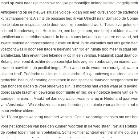
moet op zoek naar zijn meest wezenlijke persoonlijke belangstelling, mogelijkhe
Anticiperend op de nieuwe situatie volgde ik dan ook een cursus voor de starte
kunstmanagement. Als rite de passage liep ik van Utrecht naar Santiago de Compos
me te laten en inspiratie op te doen voor mijn beeldend werk. ‘Tussen vergeten en
schreef ik onderweg, en ‘Het midden, een beetje lopen, een beetje bidden, maar
architectuur en beeldhouwkunst. In het romaans herken ik de sobere eenvoud, het
zware materie en transcendente ruimte en licht. In de vakanties met ons gezin had
voettocht was ik door een tragere beleving van tijd en ruimte nog meer in staat om
architectuur. Mijn ervaringen tekende ik op in een verslag. Natuurlijk staat daar ob
Belangrijker vond ik echter de persoonlijke beleving, een onbevangen manier van k
‘tweede naïviteit’, een positief begrip. Zien wat aan de woorden voorafgaat, waar
als een kind’. Poëtische notities en haiku’s schreef ik gaandeweg met steeds meer
gedachte, beeld, of ervaring optekenen in een speciaal daarvoor meegenomen boe
dan honderd dagen te voet onderweg zijn, ’s morgens niet weten waar je ’s avonds za
doorgaande kracht en beweging door ruimte en tijd, de eindeloze leegte van de Me
aardige mensen…. Maakt het dan nog wat uit waar je terug in Nederland gaat wo
van Amsterdam. We verhuizen naar een boerderij met ruimte voor ateliers en het
maar weidse akkers.
Na 18 jaar gaan we terug naar ‘het westen’. Opnieuw aardi
Voor het scheppen van beelden kunnen woorden in de weg staan. Net als Rothko wi
de voeten lopen met mijn betekenis. Soms komt er achteraf een titel in me op, die e