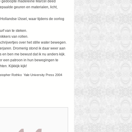
thee gedoopte madeleine Marcel deed
bepaalde geuren en materialen, licht,
 vroege kinderjaren.
 Hollandse IJssel, waar tijdens de oorlog
rf van te steken.
ikkers van rollen.
chrijvertjes over het stille water bewegen.
derjaren. Dromerig stond ik daar weer aan
s en ben me bewust dat ik nu anders kijk.
eer een patroon in hun bewegingen te
n. Kijkkijk kijk!
hristopher Rothko Yale University Press 2004