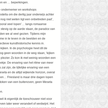
den en … beperkingen.
nde ondernemer en workshops
tella om die dertig jaar onderwijs achter
 nog niet weten ligt een onbetreden pad’,
 vooral veel lopen’… langs romaanse
 stevig op de aarde staan, de paradox van
den we al veel gezien. Tijdens mijn
 me in te leven in de beelden en de
jectieve kunsthistorische kennis in.
ijken. In de psychologie heet dit de
 nog geen woorden in de weg staan, ‘kijken
 plezier. Zo kon ik met weinig woorden een
kje. De ervaring van het ritme van meer
l zijn, de lijfelijke ervaring van een
seta en de altijd wijkende horizon, overal
nen… Friesland is maar drie dagen lopen
 stoken van een buitenoven, geen Meseta
ge mensen om ons heen.
l ik eigenlijk de toeschouwer niet voor
ven later weer verandert of verdwijnt. Het