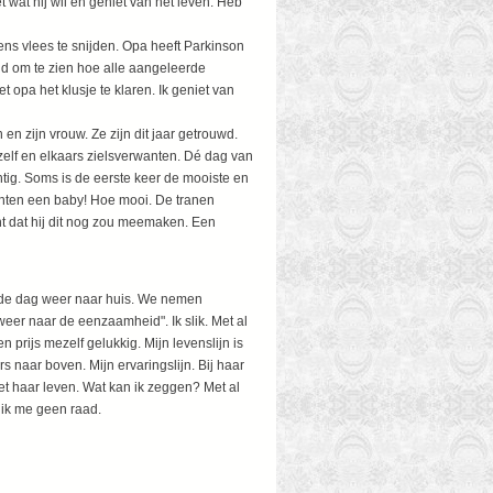
eet wat hij wil en geniet van het leven. Heb
ens vlees te snijden. Opa heeft Parkinson
nd om te zien hoe alle aangeleerde
 opa het klusje te klaren. Ik geniet van
 zijn vrouw. Ze zijn dit jaar getrouwd.
hzelf en elkaars zielsverwanten. Dé dag van
ig. Soms is de eerste keer de mooiste en
achten een baby! Hoe mooi. De tranen
t dat hij dit nog zou meemaken. Een
ende dag weer naar huis. We nemen
 weer naar de eenzaamheid". Ik slik. Met al
n prijs mezelf gelukkig. Mijn levenslijn is
 naar boven. Mijn ervaringslijn. Bij haar
 met haar leven. Wat kan ik zeggen? Met al
t ik me geen raad.