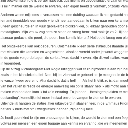
zijn betekenissen die ik eerder haptisch, dus lijfelijk en gevoelsmatig ervaar en 
is mijn manier om de wereld te ervaren, ‘een eigen beeld te vormen’, of zoals Pamu
Anderen weten mij soms te verrassen met een duiding waaraan ik niet gedacht had,
iemand (inmiddels een goede vriend) heel aangedaan te kijken naar een keramisch
uiteen gescheurde en in vuur geblakerde blokken klei, bij elkaar gehouden door 
metaalglans. Mijn vrouw zag hem zo staan en vroeg hem: ‘wat raakt je zo’? Hij h
alsmaar gedacht, die poort, die poort, hoe kom ik hier uit? Het beeld kreeg een plek
Het omgekeerde kan ook gebeuren. Ooit maakte ik een serie staties, bestaande ui
met vlakken die kantelen en wegschieten, alsof de wereld onder je wordt wegget
in de goede volgorde lagen, de serie af was, dacht ik even: zijn dit wel staties, want 
in tegendeel.
Op de tv zag ik choreograaf Piet Rogie uitleggen wat er zo bijzonder is aan zijn ball
zoals in het klassieke ballet. Nee, hij liet zien wat er gebeurt als je meegaat in 
je vanzelf weer overeind. Aha dacht ik, dat is het! Als het lijfelijk zo is, dan moet
van het vallen is reeds de energie aanwezig om op te staan” heb ik als motto aan 
maken van beelden kom ik tot zo’n ervaring. En ja hoor… theologen plakten er met
opstanding’, kennelijk niet meer in staat om onbevangen te zien en te ervaren.
Uiteindelijk hangen de staties, hier uitgevoerd in staal en teer, in de Emmaüs Prio
net als ik niets met ‘kruiswegstaties’ hebben, zijn er blij mee.
Je hoeft geen kind te zijn om onbevangen te kijken, de wereld te zien met een
beg
volwassen mensen een eigen bagage aan kennis en ervaring, die we meenemen in