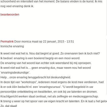
schoonheid en intensiteit van het moment. De balans vinden is de kunst. Ik mis
nog veel ervaring denk ik.
beantwoorden
Permalink
Door
monica maat
op 22 januari, 2015 - 13:51
Ironische ervaring
Ik weet niet wat het is. Nou dat begint al goed. Zo onervaren ben ik toch niet?
Ik bedoel: ervaring is een boeiend begrip en een mooi woord.
De ervaring van het woord kan echter ook weerstand bij mij oproepen.
Ik weet niet wat het is.... geen ervaring dus, maar neem nou het woord
’ervaringsdeskundige’.
Help....onze ervaring teruggebracht tot deskundigheid.
In deze tijd van ”workshops”, iedereen moet ergens de kost mee verdienen, had
ik er ook één bedacht nl. een ’ervaringscursus’. ”U wordt begeleid in uw
persoonlijke ontwikkeling en kwaliteiten, en ook bij uw talenten en dromen.
Krachtgericht werken staat centraal, net als zelfregie en medezeggenschap.
Ik breng u weer op het spoor van uw eigen kracht en talenten. En ik laat u het geloo
Zo, dat staat!