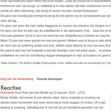
maar dat hoeft een open mind niet uit te sluiten. Zoals bij Proust de in bloesem
herinneren aan zijn jeugd, zo ontdekte ik in mijn atelier dat mijn voorkeuren voor 
ruimte en stille mijmering, zijn terug te voeren tot mijn
De geur van roestig ijzer brengt mij terug bij het spelen op de scheepswerf aan de
alles stil lag.
De geur van veen die mijn vader baggerde en tussen vier planken liet drogen om tu
De geur van teer en pek van de asfaltfabriek in de uiterwaard. Pek… daar kon je kn
Drie jaar geleden stond ik voor het eerst op ons steigerterras in Almere en zag de s
Bijna 70 jaar niet meer gezien en ook niet gemist. Meteen was ik terug in mijn kin
de rand van de wetering achter ons huis, alleen maar kijkend. Ik voel me weer thui
Nu weet ik wel hoe het mogelijk is dat die beestjes over het water gaan… Ik prob
ontdekken en voel de schokkerig vlugge bewegingen in mijn schouders en gewrichte
*Mark Rothko: The Artist’s Reality Philosophies of Art edited and with an introduction by C
blog van de verbeelding
Reactie toevoegen
Reacties
Permalink
Door
Rob van den Broek
op 22 januari, 2015 - 10:51
Beste Odette, dat ervaar ik ook steeds vaker, dat je ondanks je ervaring op
steeds meer momenten niet meer weet wat je moet zeggen of vinden. Of is dat
dankzij je ervaring. Gelukkig kan ik ook net als jij ontzettend genieten van de