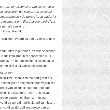
niet zozeer het vertellen van de wereld is,
en als kleuren die samen een schilderij
ntastische plek de wereld is, en omdat hij
d een eigen stem. Wat daarvoor nodig is, is
 zien als een kind’.
uk
n schildert. Woord en beeld zijn voor hem
 standpunten ingenomen, en felle speeches
ls joods immigrant niet geaccepteerd. Hij
 Reality’,
* maar gaf het nooit uit omdat hij
 kennelijk wel elkaars concurrenten.
nd water”.
in in 1993, toen ik me na dertig jaar als
docent geeft doelgericht onderwijs in zijn
 wereld van de kunstenaar daarentegen,
wil bij jou afstuderen, want je hebt veel
n middeleeuwen en Bach tot minimal,
levendige wereld had ik niet willen missen.
ar wordt op zichzelf teruggeworpen en