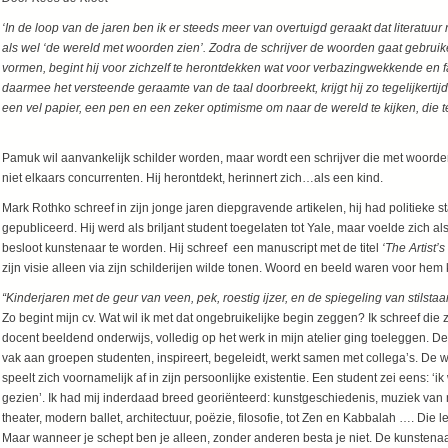
‘In de loop van de jaren ben ik er steeds meer van overtuigd geraakt dat literatuur 
als wel ‘de wereld met woorden zien’. Zodra de schrijver de woorden gaat gebruik
vormen, begint hij voor zichzelf te herontdekken wat voor verbazingwekkende en fa
daarmee het versteende geraamte van de taal doorbreekt, krijgt hij zo tegelijkertij
een vel papier, een pen en een zeker optimisme om naar de wereld te kijken, die te
Orhan Pam
Pamuk wil aanvankelijk schilder worden, maar wordt een schrijver die met woorde
niet elkaars concurrenten. Hij herontdekt, herinnert zich…als een kind.
Mark Rothko schreef in zijn jonge jaren diepgravende artikelen, hij had politieke
gepubliceerd. Hij werd als briljant student toegelaten tot Yale, maar voelde zich a
besloot kunstenaar te worden. Hij schreef een manuscript met de titel
‘The Artist’s
zijn visie alleen via zijn schilderijen wilde tonen. Woord en beeld waren voor hem
“Kinderjaren met de geur van veen, pek, roestig ijzer, en de spiegeling van stilstaa
Zo begint mijn cv. Wat wil ik met dat ongebruikelijke begin zeggen? Ik schreef die z
docent beeldend onderwijs, volledig op het werk in mijn atelier ging toeleggen. De 
vak aan groepen studenten, inspireert, begeleidt, werkt samen met collega’s. De
speelt zich voornamelijk af in zijn persoonlijke existentie. Een student zei eens: ‘ik 
gezien’. Ik had mij inderdaad breed georiënteerd: kunstgeschiedenis, muziek va
theater, modern ballet, architectuur, poëzie, filosofie, tot Zen en Kabbalah …. Die 
Maar wanneer je schept ben je alleen, zonder anderen besta je niet. De kunstena