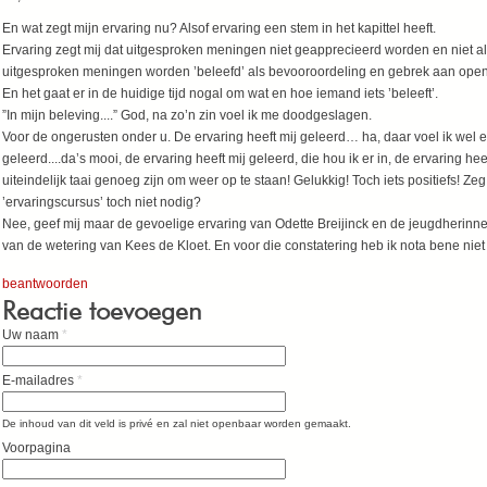
En wat zegt mijn ervaring nu? Alsof ervaring een stem in het kapittel heeft.
Ervaring zegt mij dat uitgesproken meningen niet geapprecieerd worden en niet al
uitgesproken meningen worden ’beleefd’ als bevooroordeling en gebrek aan ope
En het gaat er in de huidige tijd nogal om wat en hoe iemand iets ’beleeft’.
”In mijn beleving....” God, na zo’n zin voel ik me doodgeslagen.
Voor de ongerusten onder u. De ervaring heeft mij geleerd… ha, daar voel ik wel 
geleerd....da’s mooi, de ervaring heeft mij geleerd, die hou ik er in, de ervaring 
uiteindelijk taai genoeg zijn om weer op te staan! Gelukkig! Toch iets positiefs! Zeg
’ervaringscursus’ toch niet nodig?
Nee, geef mij maar de gevoelige ervaring van Odette Breijinck en de jeugdherinne
van de wetering van Kees de Kloet. En voor die constatering heb ik nota bene nie
beantwoorden
Reactie toevoegen
Uw naam
*
E-mailadres
*
De inhoud van dit veld is privé en zal niet openbaar worden gemaakt.
Voorpagina