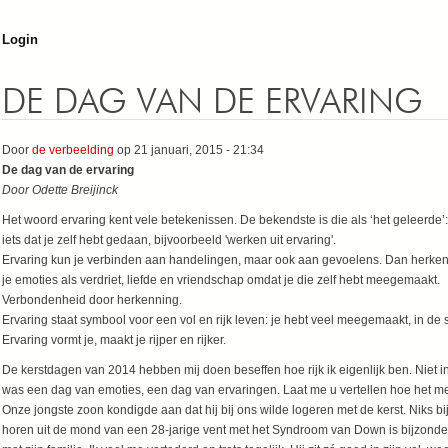
Jump to navigation
Login
DE DAG VAN DE ERVARING
Door
de verbeelding
op 21 januari, 2015 - 21:34
De dag van de ervaring
Door
Odette Breijinck
Het woord ervaring kent vele betekenissen. De bekendste is die als ‘het geleerde’:
iets dat je zelf hebt gedaan, bijvoorbeeld 'werken uit ervaring'.
Ervaring kun je verbinden aan handelingen, maar ook aan gevoelens. Dan herke
je emoties als verdriet, liefde en vriendschap omdat je die zelf hebt meegemaakt.
Verbondenheid door herkenning.
Ervaring staat symbool voor een vol en rijk leven: je hebt veel meegemaakt, in de 
Ervaring vormt je, maakt je rijper en rijker.
De kerstdagen van 2014 hebben mij doen beseffen hoe rijk ik eigenlijk ben. Niet i
was een dag van emoties, een dag van ervaringen. Laat me u vertellen hoe het me
Onze jongste zoon kondigde aan dat hij bij ons wilde logeren met de kerst. Niks b
horen uit de mond van een 28-jarige vent met het Syndroom van Down is bijzonder.