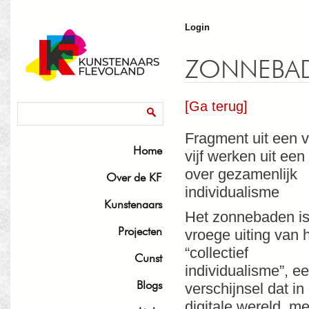
J
Login
ZONNEBA
[Ga terug]
Zoekveld
Zoeken
Fragment uit een 
Home
vijf werken uit een
over gezamenlijk
Over de KF
individualisme
Kunstenaars
Het zonnebaden i
Projecten
vroege uiting van 
“collectief
Cunst
individualisme”, e
Blogs
verschijnsel dat in
digitale wereld, me