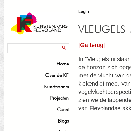
J
Login
VLEUGELS 
[Ga terug]
Zoekveld
Zoeken
In "Vleugels uitslaan
Home
de horizon zich opge
Over de KF
met de vlucht van d
kiekendief mee. Van
Kunstenaars
vogelvluchtperspecti
Projecten
zien we de lappend
van Flevolandse akk
Cunst
Blogs