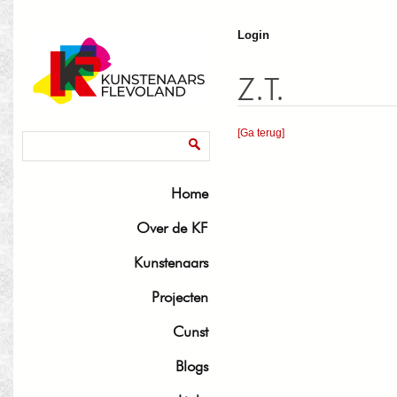
J
Login
Z.T.
[Ga terug]
Zoekveld
Zoeken
Home
Over de KF
Kunstenaars
Projecten
Cunst
Blogs