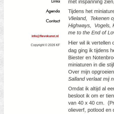
Links
met inspanning zien,
Agenda
Tijdens het miniatu
Vlieland, Tekenen 
Contact
Highways, Vogels, 
me to the End of Lo
info@flevokunst.nl
H
ier wil ik vertell
Copyright © 2026 KF
dag ging ik tijdens 
Biester en Notenbro
miniaturen in die st
Over mijn opgroeien
Salland verlaat mij n
Omdat ik altijd al e
besloot ik om er tie
van 40 x 40 cm. (Pr
olieverf, potlood en