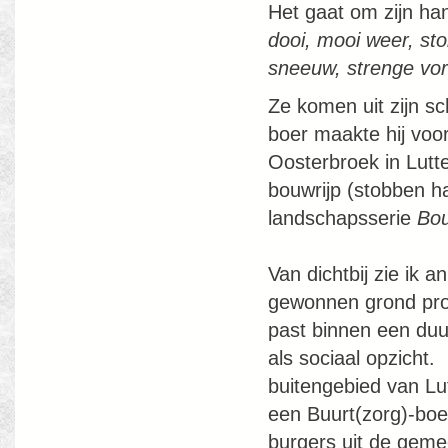
Het gaat om zijn h
dooi, mooi weer, st
sneeuw, strenge vor
Ze komen uit zijn s
boer maakte hij voo
Oosterbroek in Lutt
bouwrijp (stobben h
landschapsserie
Bo
Van dichtbij zie ik
gewonnen grond pro
past binnen een duu
als sociaal opzicht. 
buitengebied van Lut
een Buurt(zorg)-boe
burgers uit de geme