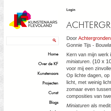
J
Login
ACHTERGR
Door
Achtergronden
Zoekveld
Zoeken
Gonnie Tijs - Bouwl
Home
Kern van mijn werk i
. (10 x 1
miniaturen
Over de KF
voor mij een zinvoll
Kunstenaars
Op lichte dagen, op 
licht, met weinig lich
Projecten
zomaar even tussend
Cunst
composities van tw
Blogs
Miniaturen
als medit