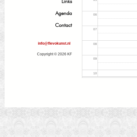
Links
Agenda
06
Contact
07
info@flevokunst.nl
08
Copyright © 2026 KF
09
10
11
12
13
14