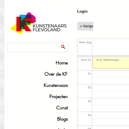
J
Login
« Vorige
Hele dag
Zoekveld
Zoeken
Voor 01
Krul: Halverwege
Home
Over de KF
01
Kunstenaars
02
Projecten
03
Cunst
04
Blogs
05