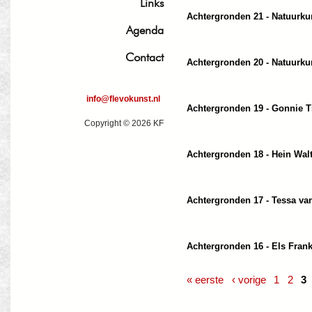
Links
Achtergronden 21 - Natuurku
Agenda
Contact
Achtergronden 20 - Natuurku
info@flevokunst.nl
Achtergronden 19 - Gonnie T
Copyright © 2026 KF
Achtergronden 18 - Hein Wal
Achtergronden 17 - Tessa va
Achtergronden 16 - Els Fran
« eerste
‹ vorige
1
2
3
Pagina's