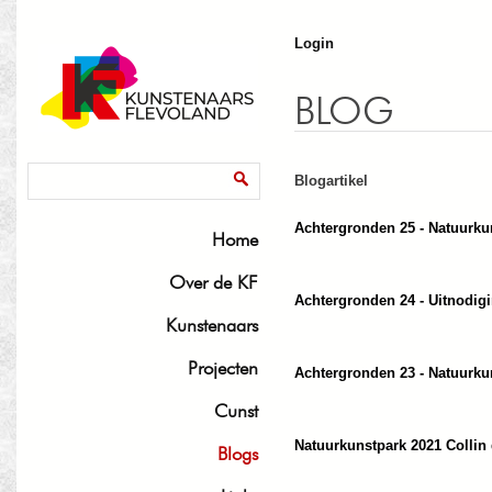
J
Login
BLOG
Zoekveld
Zoeken
Blogartikel
Achtergronden 25 - Natuurku
Home
Over de KF
Achtergronden 24 - Uitnodig
Kunstenaars
Projecten
Achtergronden 23 - Natuurku
Cunst
Natuurkunstpark 2021 Collin
Blogs